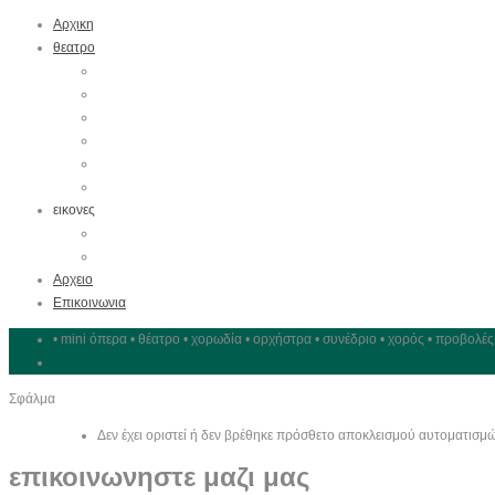
Αρχικη
θεατρο
Μεχρι Σημερα
Η ομαδα
Χαρακτηριστικα
Εξοπλισμός
Θέσεις
Πρόσβαση
εικονες
Περιήγηση
φωτογραφιες
Αρχειο
Επικοινωνια
• mini όπερα • θέατρο • χορωδία • ορχήστρα • συνέδριο • χορός • προβολές
Σφάλμα
Δεν έχει οριστεί ή δεν βρέθηκε πρόσθετο αποκλεισμού αυτοματισμώ
επικοινωνηστε μαζι μας