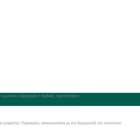
 • μουσικές παραγωγές • παιδικές παραστάσεις •
ν (captcha). Παρακαλώ, επικοινωνήστε με τον διαχειριστή του ιστοτόπου