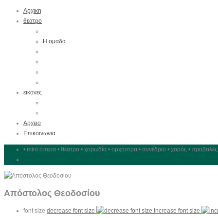
Αρχικη
θεατρο
Μεχρι Σημερα
Η ομαδα
Χαρακτηριστικα
Εξοπλισμός
Θέσεις
Πρόσβαση
εικονες
Περιήγηση
φωτογραφιες
Αρχειο
Επικοινωνια
• mini όπερα • θέατρο • χορωδία • ορχήστρα • συνέδριο • χορός • προβολές
Απόστολος Θεοδοσίου
font size
decrease font size
increase font size