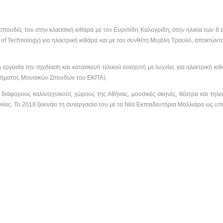
σπουδές του στην κλασσική κιθάρα με τον Ευριπίδη Καλογρίδη, στην ηλικία των 8 ε
e
of
Technology
) για ηλεκτρική κιθάρα και με τον συνθέτη Μιχάλη Τραυλό, αποκτώντα
εργασία την σχεδίαση και κατασκευή τελικού ενισχυτή με λυχνίες για ηλεκτρική κ
Τμήματος Μουσικών Σπουδών του ΕΚΠΑ).
 διάφορους καλλιτεχνικούς χώρους της Αθήνας, μουσικές σκηνές, θέατρα και τηλ
νίας. Το 2018 ξεκινάει τη συνεργασία του με τα Νέα Εκπαιδευτήρια Μαλλιάρα ως υ