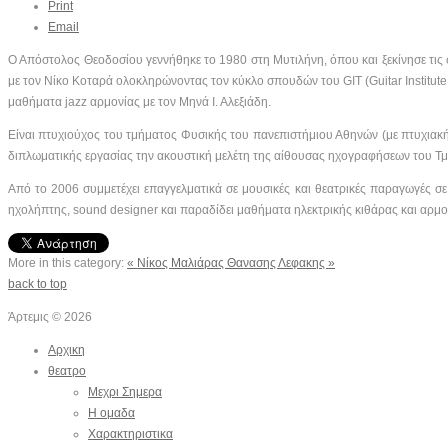
Print
Email
Ο Απόστολος Θεοδοσίου γεννήθηκε το 1980 στη Μυτιλήνη, όπου και ξεκίνησε τις 
με τον Νίκο Κοταρά ολοκληρώνοντας τον κύκλο σπουδών του
GIT
(G
uitar
Institut
μαθήματα
jazz
αρμονίας με τον Μηνά Ι. Αλεξιάδη.
Είναι πτυχιούχος του τμήματος Φυσικής του πανεπιστήμιου Αθηνών (με πτυχιακή 
διπλωματικής εργασίας την ακουστική μελέτη της αίθουσας ηχογραφήσεων του 
Από το 2006 συμμετέχει επαγγελματικά σε μουσικές και θεατρικές παραγωγές σε
ηχολήπτης,
sound
designer
και παραδίδει μαθήματα ηλεκτρικής κιθάρας και αρμο
More in this category:
« Νίκος Μαλιάρας
Θανασης Λεφακης »
back to top
Άρτεμις
©
2026
Αρχικη
θεατρο
Μεχρι Σημερα
Η ομαδα
Χαρακτηριστικα