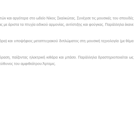
τών και αργότερα στο ωδείο Νίκος Σκαλκώτας. Συνέχισε τις μουσικές του σπουδές
ς με άριστα τα πτυχία ειδικού αρμονίας, αντίστιξης και φούγκας. Παράλληλα έκανε
ιθάρα) και υποψήφιος μεταπτυχιακού διπλώματος στη μουσική τεχνολογία (με θέμα
εόραση, παίζοντας ηλεκτρική κιθάρα και μπάσο. Παράλληλα δραστηριοποιείται ως
πεύθυνος του αμφιθεάτρου Άρτεμις.