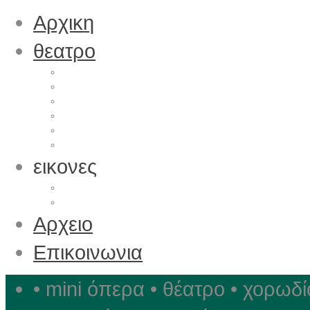
Αρχικη
θεατρο
Μεχρι Σημερα
Η ομαδα
Χαρακτηριστικα
Εξοπλισμός
Θέσεις
Πρόσβαση
εικονες
Περιήγηση
φωτογραφιες
Αρχειο
Επικοινωνια
• mini όπερα • θέατρο • χορωδί